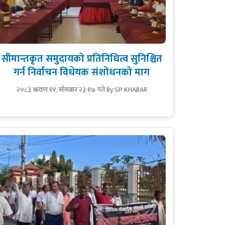
सीमान्तकृत समुदायको प्रतिनिधित्व सुनिश्चित
गर्न निर्वाचन विधेयक संशोधनको माग
२०८३ श्रावण ११, सोमबार २३:१७ गते
By SP KHABAR