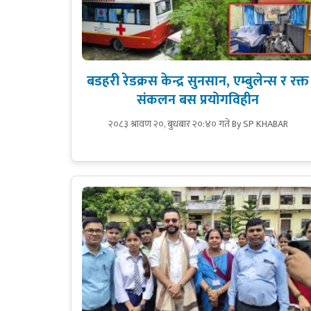
बडहरी रेडक्रस केन्द्र सुनसान, एम्बुलेन्स र रक्त
संकलन बस प्रयोगविहीन
२०८३ श्रावण २०, बुधबार २०:४० गते
By SP KHABAR