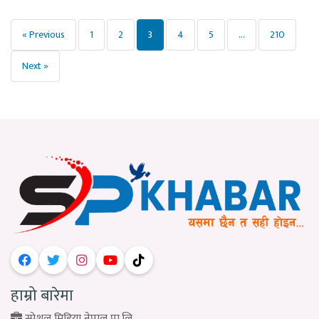
Posts
« Previous
1
2
3
4
5
…
210
pagination
Next »
हाम्रो बारेमा
स्पेशल मिडिया नेपाल प्रा.लि.