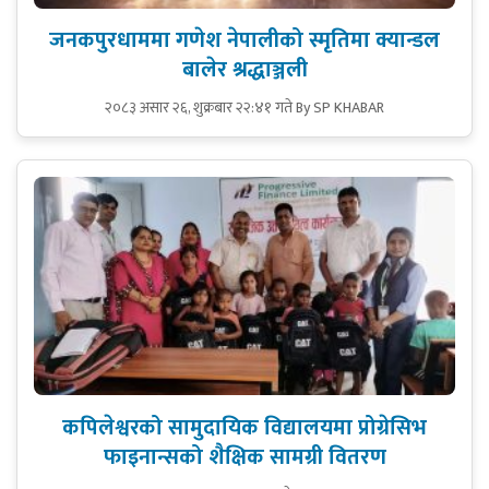
जनकपुरधाममा गणेश नेपालीको स्मृतिमा क्यान्डल
बालेर श्रद्धाञ्जली
२०८३ असार २६, शुक्रबार २२:४१ गते
By SP KHABAR
कपिलेश्वरको सामुदायिक विद्यालयमा प्रोग्रेसिभ
फाइनान्सको शैक्षिक सामग्री वितरण