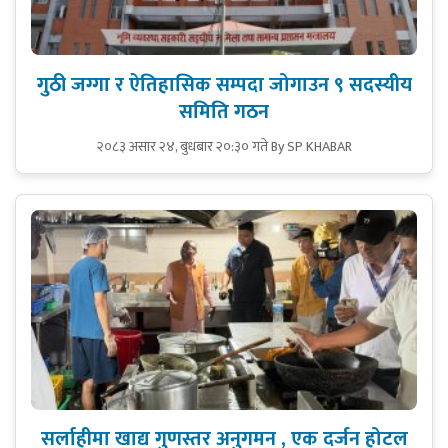
गुठी जग्गा र ऐतिहासिक सम्पदा जोगाउन ९ सदस्यीय
समिति गठन
२०८३ असार २४, बुधबार २०:३० गते
By SP KHABAR
सर्लाहीमा खाद्य गुणस्तर अनुगमन , एक दर्जन होटल