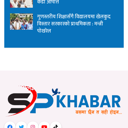
कडा आपत्ति
गुणस्तरीय शिक्षासँगै विद्यालयमा खेलकुद
विस्तार सरकारको प्राथमिकता : मन्त्री
पोखरेल