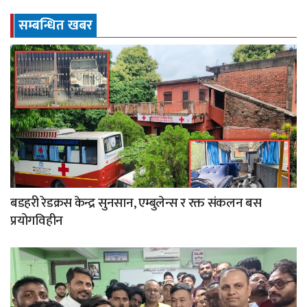
सम्बन्धित खबर
बडहरी रेडक्रस केन्द्र सुनसान, एम्बुलेन्स र रक्त संकलन बस
प्रयोगविहीन