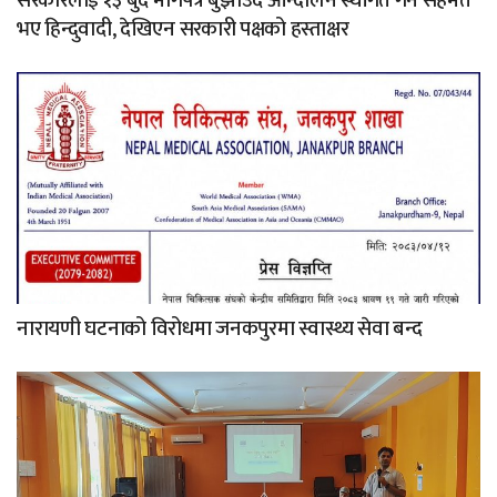
सरकारलाई १३ बुँदे मागपत्र बुझाउँदै आन्दोलन स्थगित गर्न सहमत
भए हिन्दुवादी, देखिएन सरकारी पक्षको हस्ताक्षर
नारायणी घटनाको विरोधमा जनकपुरमा स्वास्थ्य सेवा बन्द