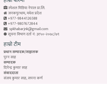
हाम्रो बारेमा
स्पेशल मिडिया नेपाल प्रा.लि.
जनकपुरधाम, मधेश प्रदेश
+977-9844126588
+977-9807672844
spkhabarjnk@gmail.com
सूचना विभाग दर्ता नं: ३१५०-२०७८/७९
हाम्रो टीम
प्रधान सम्पादक/सञ्चालक
पुरन साह
सम्पादक
दिपेन्द्र कुमार साह
संवाददाता
संजय कुमार साह, सपना कर्ण
Designed by:
PROTECH
©2026 Special Media Pvt. ltd | All Rights Reserved.