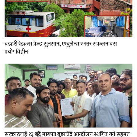
बडहरी रेडक्रस केन्द्र सुनसान, एम्बुलेन्स र रक्त संकलन बस
प्रयोगविहीन
सरकारलाई १३ बुँदे मागपत्र बुझाउँदै आन्दोलन स्थगित गर्न सहमत