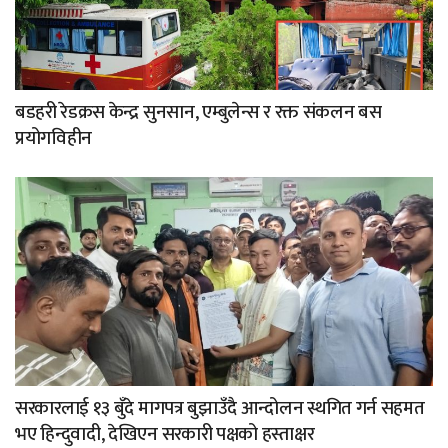
बडहरी रेडक्रस केन्द्र सुनसान, एम्बुलेन्स र रक्त संकलन बस
प्रयोगविहीन
सरकारलाई १३ बुँदे मागपत्र बुझाउँदै आन्दोलन स्थगित गर्न सहमत
भए हिन्दुवादी, देखिएन सरकारी पक्षको हस्ताक्षर