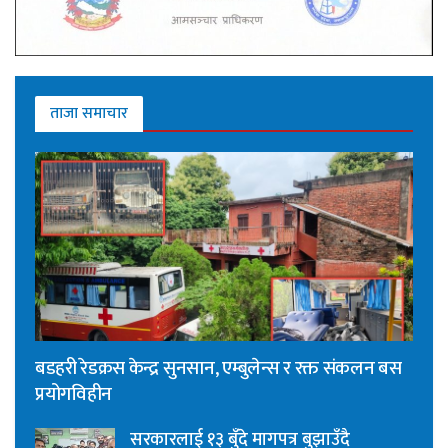
ताजा समाचार
बडहरी रेडक्रस केन्द्र सुनसान, एम्बुलेन्स र रक्त संकलन बस
प्रयोगविहीन
सरकारलाई १३ बुँदे मागपत्र बुझाउँदै