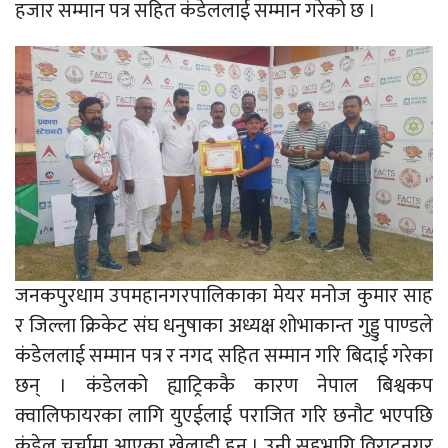
हजार सम्मान पत्र सहित कंडेललाई सम्मान गरेको छ ।
जनकपुरधाम उपमहानगरपालिकाका मेयर मनोज कुमार साह
र जिल्ला क्रिकेट संघ धनुषाका अध्यक्ष शोभाकान्त गुड्डु पाण्डले
कंडेललाई सम्मान पत्र र नगद सहित सम्मान गरि बिदाई गरेका
छन् । कंडेलको ह्याट्रिककै कारण नेपाल बिश्वकप
क्वालिफायरका लागि युएईलाई पराजित गरि छनौट भएपछि
कंडेल चर्चामा आएका खेलाडी हुन । उनी सहभागि विराटनगर