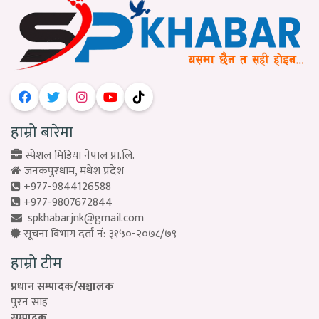
हाम्रो बारेमा
स्पेशल मिडिया नेपाल प्रा.लि.
जनकपुरधाम, मधेश प्रदेश
+977-9844126588
+977-9807672844
spkhabarjnk@gmail.com
सूचना विभाग दर्ता नं: ३१५०-२०७८/७९
हाम्रो टीम
प्रधान सम्पादक/सञ्चालक
पुरन साह
सम्पादक