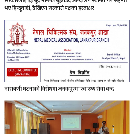
सरकारलाई १३ बुँदे मागपत्र बुझाउँदै आन्दोलन स्थगित गर्न सहमत
भए हिन्दुवादी, देखिएन सरकारी पक्षको हस्ताक्षर
नारायणी घटनाको विरोधमा जनकपुरमा स्वास्थ्य सेवा बन्द