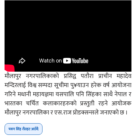
मौलापुर नगरपालिकाको प्रसिद्व पतौरा प्राचीन महादेव
मन्दिरलाई विश्व सम्पदा सूचीमा पु¥याउन हरेक वर्ष आयोजना
गरिने मधानी महायज्ञमा यसपालि पनि सिंहका साथै नेपाल र
भारतका चर्चित कलाकारहरुको प्रस्तुती रहने आयोजक
मौलापुर नगरपालिका र एस.राज प्रोडक्सन्सले जनाएको छ ।
पवन सिंह रौतहट आउँदै