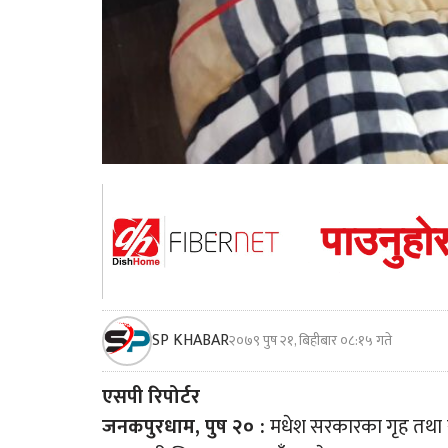
SP KHABAR
२०७९ पुष २१, बिहीबार ०८:१५ गते
एसपी रिपोर्टर
जनकपुरधाम, पुष २० :
मधेश सरकारका गृह तथा सञ्