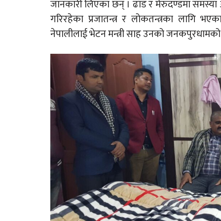
जानकारी लिएका छन् । ढाँड र मेरुदण्डमा समस्
गरिरहेका प्रजातन्त्र र लोकतन्त्रका लागि भए
नेपालीलाई भेटन मन्त्री साह उनको जनकपुरधामको ब