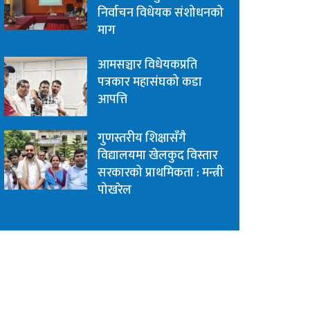
निर्वाचन विधेयक संशोधनको
माग
आमसञ्चार विधेयकप्रति
पत्रकार महासंघको कडा
आपत्ति
गुणस्तरीय शिक्षासँगै
विद्यालयमा खेलकुद विस्तार
सरकारको प्राथमिकता : मन्त्री
पोखरेल