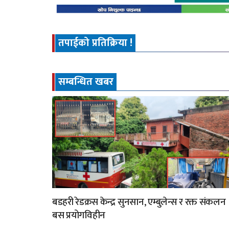
तपाईको प्रतिक्रिया !
सम्बन्धित खबर
बडहरी रेडक्रस केन्द्र सुनसान, एम्बुलेन्स र रक्त संकलन
बस प्रयोगविहीन