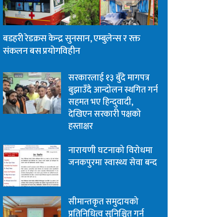
बडहरी रेडक्रस केन्द्र सुनसान, एम्बुलेन्स र रक्त
संकलन बस प्रयोगविहीन
सरकारलाई १३ बुँदे मागपत्र
बुझाउँदै आन्दोलन स्थगित गर्न
सहमत भए हिन्दुवादी,
देखिएन सरकारी पक्षको
हस्ताक्षर
नारायणी घटनाको विरोधमा
जनकपुरमा स्वास्थ्य सेवा बन्द
सीमान्तकृत समुदायको
प्रतिनिधित्व सुनिश्चित गर्न