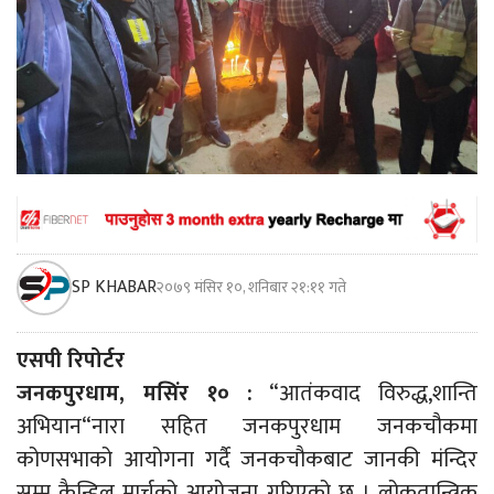
SP KHABAR
२०७९ मंसिर १०, शनिबार २१:११ गते
एसपी रिपोर्टर
जनकपुरधाम, मसिंर १० :
“आतंकवाद विरुद्ध,शान्ति
अभियान“नारा सहित जनकपुरधाम जनकचौकमा
कोणसभाको आयोगना गर्दै जनकचौकबाट जानकी मंन्दिर
सम्म कैन्डिल मार्चको आयोजना गरिएको छ । लोकतान्त्रिक