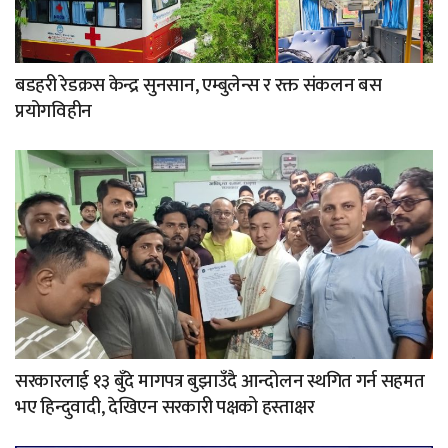
बडहरी रेडक्रस केन्द्र सुनसान, एम्बुलेन्स र रक्त संकलन बस
प्रयोगविहीन
सरकारलाई १३ बुँदे मागपत्र बुझाउँदै आन्दोलन स्थगित गर्न सहमत
भए हिन्दुवादी, देखिएन सरकारी पक्षको हस्ताक्षर