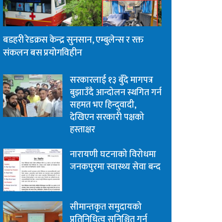
बडहरी रेडक्रस केन्द्र सुनसान, एम्बुलेन्स र रक्त
संकलन बस प्रयोगविहीन
सरकारलाई १३ बुँदे मागपत्र
बुझाउँदै आन्दोलन स्थगित गर्न
सहमत भए हिन्दुवादी,
देखिएन सरकारी पक्षको
हस्ताक्षर
नारायणी घटनाको विरोधमा
जनकपुरमा स्वास्थ्य सेवा बन्द
सीमान्तकृत समुदायको
प्रतिनिधित्व सुनिश्चित गर्न