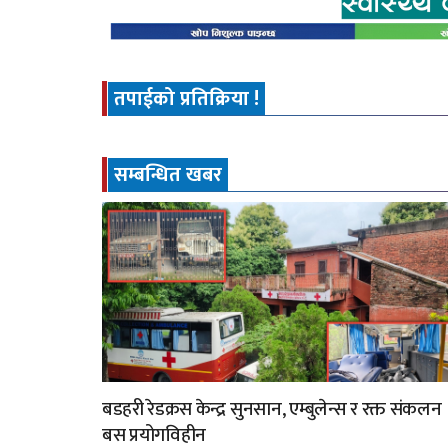
तपाईको प्रतिक्रिया !
सम्बन्धित खबर
बडहरी रेडक्रस केन्द्र सुनसान, एम्बुलेन्स र रक्त संकलन
बस प्रयोगविहीन