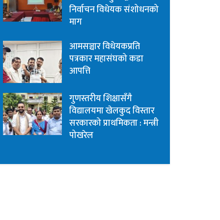
निर्वाचन विधेयक संशोधनको
माग
आमसञ्चार विधेयकप्रति
पत्रकार महासंघको कडा
आपत्ति
गुणस्तरीय शिक्षासँगै
विद्यालयमा खेलकुद विस्तार
सरकारको प्राथमिकता : मन्त्री
पोखरेल