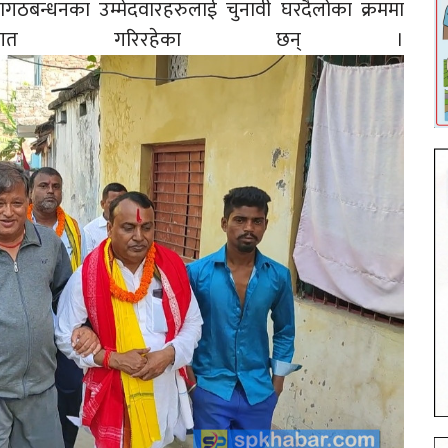
त्तागठबन्धनका उम्मेदवारहरुलाई चुनावी घरदैलोका क्रममा
स्वागत गरिरहेका छन् ।