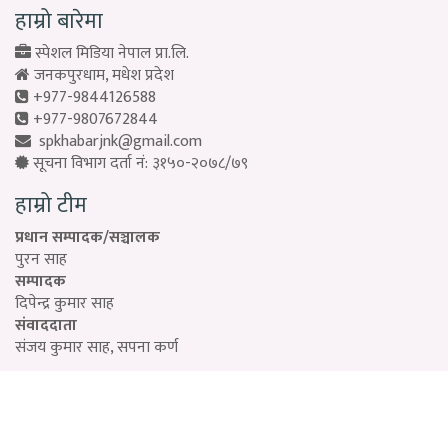
हाम्रो बारेमा
स्पेशल मिडिया नेपाल प्रा.लि.
जनकपुरधाम, मधेश प्रदेश
+977-9844126588
+977-9807672844
spkhabarjnk@gmail.com
सूचना विभाग दर्ता नं: ३१५०-२०७८/७९
हाम्रो टीम
प्रधान सम्पादक/सञ्चालक
पुरन साह
सम्पादक
दिपेन्द्र कुमार साह
संवाददाता
संजय कुमार साह, सपना कर्ण
Designed by:
PROTECH