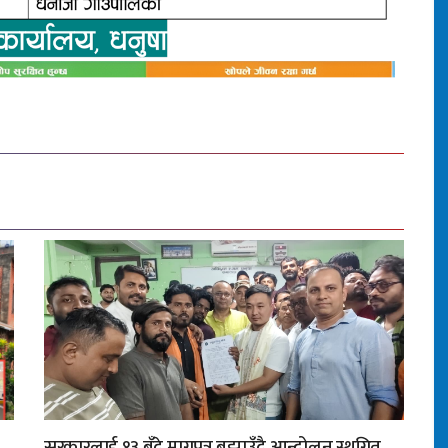
सरकारलाई १३ बुँदे मागपत्र बुझाउँदै आन्दोलन स्थगित