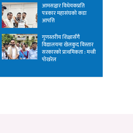
आमसञ्चार विधेयकप्रति
पत्रकार महासंघको कडा
आपत्ति
गुणस्तरीय शिक्षासँगै
विद्यालयमा खेलकुद विस्तार
सरकारको प्राथमिकता : मन्त्री
पोखरेल