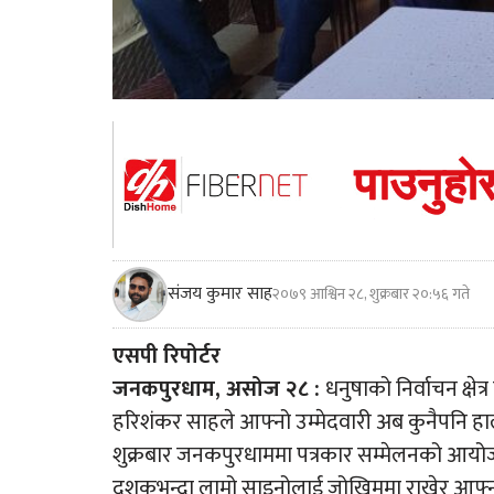
संजय कुमार साह
२०७९ आश्विन २८, शुक्रबार २०:५६ गते
एसपी रिपोर्टर
जनकपुरधाम, असोज २८ :
धनुषाको निर्वाचन क्षेत
हरिशंकर साहले आफ्नो उम्मेदवारी अब कुनैपनि ह
शुक्रबार जनकपुरधाममा पत्रकार सम्मेलनको आयोजना
दशकभन्दा लामो साइनोलाई जोखिममा राखेर आफ्नो उम