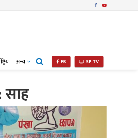
ष्ट्रिय
अन्य
FB
SP TV
 : साह