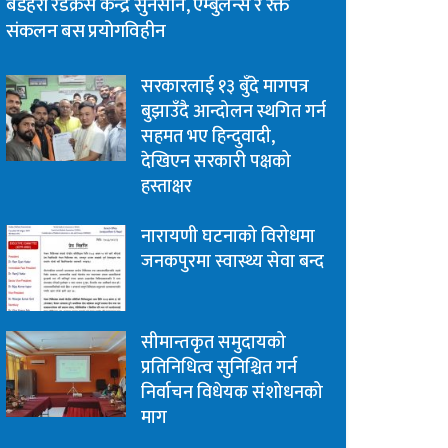
बडहरी रेडक्रस केन्द्र सुनसान, एम्बुलेन्स र रक्त
संकलन बस प्रयोगविहीन
सरकारलाई १३ बुँदे मागपत्र
बुझाउँदै आन्दोलन स्थगित गर्न
सहमत भए हिन्दुवादी,
देखिएन सरकारी पक्षको
हस्ताक्षर
नारायणी घटनाको विरोधमा
जनकपुरमा स्वास्थ्य सेवा बन्द
सीमान्तकृत समुदायको
प्रतिनिधित्व सुनिश्चित गर्न
निर्वाचन विधेयक संशोधनको
माग