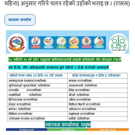
महिना) अनुसार गरिने चलन रहेको उहाँको भनाइ छ । (रासस)
घरघरमा ‘लगपाँच’