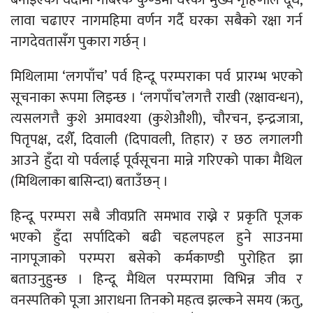
बनाइएको वेदीमा गोबरकै कुण्डमा घरकी मुख्य गृहिणीले दूध,
लावा चढाएर नागमहिमा वर्णन गर्दै घरका सबैको रक्षा गर्न
नागदेवतासँग पुकारा गर्छन् ।
मिथिलामा ‘लगपाँच’ पर्व हिन्दू परम्पराका पर्व प्रारम्भ भएको
सूचनाका रूपमा लिइन्छ । ‘लगपाँच’लगत्तै राखी (रक्षावन्धन),
त्यसलगत्तै कुशे अमावश्या (कुशेऔशी), चौरचन, इन्द्रजात्रा,
पितृपक्ष, दशैँ, दिवाली (दिपावली, तिहार) र छठ लगालगी
आउने हुँदा यो पर्वलाई पूर्वसूचना मान्ने गरिएको पाका मैथिल
(मिथिलाका बासिन्दा) बताउँछन् ।
हिन्दू परम्परा सबै जीवप्रति समभाव राख्ने र प्रकृति पूजक
भएको हुँदा सर्पादिको बढी चहलपहल हुने साउनमा
नागपूजाको परम्परा बसेको कर्मकाण्डी पुरोहित झा
बताउनुहुन्छ । हिन्दू मैथिल परम्परामा विभिन्न जीव र
वनस्पतिको पूजा आराधना तिनको महत्व झल्कने समय (ऋतु,