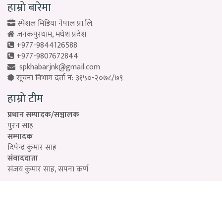
हाम्रो बारेमा
स्पेशल मिडिया नेपाल प्रा.लि.
जनकपुरधाम, मधेश प्रदेश
+977-9844126588
+977-9807672844
spkhabarjnk@gmail.com
सूचना विभाग दर्ता नं: ३१५०-२०७८/७९
हाम्रो टीम
प्रधान सम्पादक/सञ्चालक
पुरन साह
सम्पादक
दिपेन्द्र कुमार साह
संवाददाता
संजय कुमार साह, सपना कर्ण
Designed by:
PROTECH