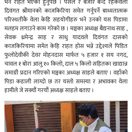
भने राहत भएको हुनुपर्छ । पसल र बजार बन्द रहेकैवेला
दिवंगत श्रीमानको काजकिरिया समेत गर्नुपर्ने बाध्यतात्मक
परिस्थतीकै वेला केहि सहयोगीहरु भने उनको यस पिडामा
मलहम लगाउने काम गरेको छ । मञ्चका अध्यक्ष बैद्यनाथ साह ,
सेवक ध्रमेन्द्र साह र साधु यादवले दिवंगत दासको
काजकिरियामा समेत केहि राहत होस भन्ने उद्देश्यले पिडित
फुलोदेवीकी देवर मोहनदास मार्फत ५ हजार १ सय नगद,
चावल १ बोरा आलु १० किलो, दाल ५ किलो सहितका खाद्यान्न
समाग्री प्रदान गरिएको मञ्चका अध्यक्ष साहले बताए । वहाँको
पिडा कहाली लाग्दो छ तर यस्तो समस्या र अभावका वेला
हामीले जे सक्यौं गरयौं अध्यक्ष साहले बताए ।