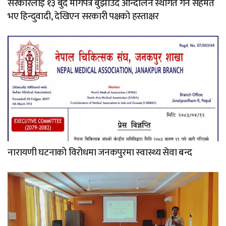
सरकारलाई १३ बुँदे मागपत्र बुझाउँदै आन्दोलन स्थगित गर्न सहमत
भए हिन्दुवादी, देखिएन सरकारी पक्षको हस्ताक्षर
नारायणी घटनाको विरोधमा जनकपुरमा स्वास्थ्य सेवा बन्द