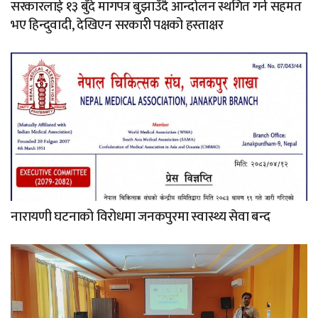
सरकारलाई १३ बुँदे मागपत्र बुझाउँदै आन्दोलन स्थगित गर्न सहमत
भए हिन्दुवादी, देखिएन सरकारी पक्षको हस्ताक्षर
नारायणी घटनाको विरोधमा जनकपुरमा स्वास्थ्य सेवा बन्द