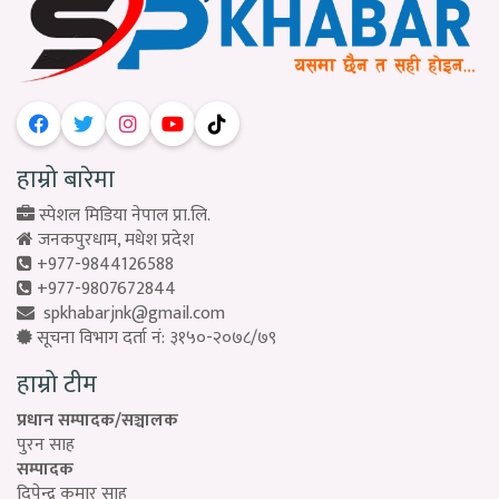
हाम्रो बारेमा
स्पेशल मिडिया नेपाल प्रा.लि.
जनकपुरधाम, मधेश प्रदेश
+977-9844126588
+977-9807672844
spkhabarjnk@gmail.com
सूचना विभाग दर्ता नं: ३१५०-२०७८/७९
हाम्रो टीम
प्रधान सम्पादक/सञ्चालक
पुरन साह
सम्पादक
दिपेन्द्र कुमार साह