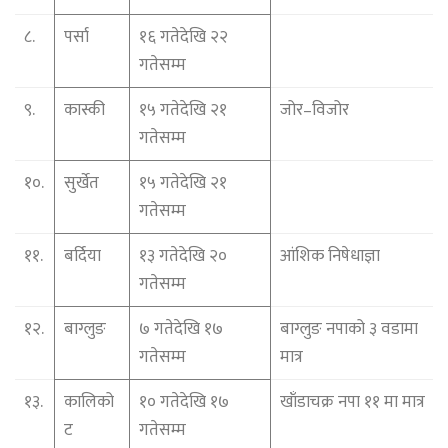
८.
पर्सा
१६ गतेदेखि २२
गतेसम्म
९.
कास्की
१५ गतेदेखि २१
जोर–विजोर
गतेसम्म
१०.
सुर्खेत
१५ गतेदेखि २१
गतेसम्म
११.
बर्दिया
१३ गतेदेखि २०
आंशिक निषेधाज्ञा
गतेसम्म
१२.
बाग्लुङ
७ गतेदेखि १७
बाग्लुङ नपाको ३ वडामा
गतेसम्म
मात्र
१३.
कालिको
१० गतेदेखि १७
खाँडाचक्र नपा ११ मा मात्र
ट
गतेसम्म