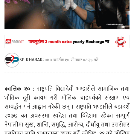
SP KHABAR
२०७७ कार्तिक १०, सोमबार ०८:२५ गते
कात्तिक १० :
राष्ट्रपति विद्यादेवी भण्डारीले सामाजिक तथा
भौतिक दूरी कायम गरी मौलिक चाडपर्वको संरक्षण एवं
सम्वर्द्धन गर्न आह्वान गरेकी छन् । राष्ट्रपति भण्डारीले बडादशैं
२०७७ का अवसरमा स्वदेश तथा विदेशमा रहेका सम्पूर्ण
नेपालीमा सुख, शान्ति, समृद्धि, आरोग्य, दीर्घायु तथा उत्तरोत्तर
प्रगतिका लागि शुभकामना व्यक्त गर्दै कोभिड–१९ को जोखिम