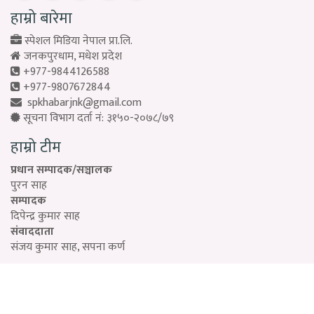
हाम्रो बारेमा
स्पेशल मिडिया नेपाल प्रा.लि.
जनकपुरधाम, मधेश प्रदेश
+977-9844126588
+977-9807672844
spkhabarjnk@gmail.com
सूचना विभाग दर्ता नं: ३१५०-२०७८/७९
हाम्रो टीम
प्रधान सम्पादक/सञ्चालक
पुरन साह
सम्पादक
दिपेन्द्र कुमार साह
संवाददाता
संजय कुमार साह, सपना कर्ण
Designed by:
PROTECH