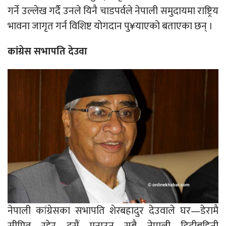
गर्ने उल्लेख गर्दै उनले यिनै चाडपर्वले नेपाली समुदायमा राष्ट्रिय
भावना जागृत गर्न विशिष्ट योगदान पु¥याएको बताएका छन् ।
कांग्रेस सभापति देउवा
नेपाली कांग्रेसका सभापति शेरबहादुर देउवाले घर—डेरामै