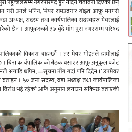
ुरा नहुन्जेलसम्म नगरपरिषद हुन नदिने चेतावनी दिएकी छन्
लन गरी उनले भनिन, ‘मेयर रामउदगार गोइत आफू मनगरी
 अध्यक्ष, सदस्य तथा कार्यपालिका सदस्यहरु मेयरलाई
ा गरेको छैन । आफूहरुको ३७ बुँदे माँग पुरा नभएसम्म परिषद
ालिकाको विकास चाहन्छौं । तर मेयर गोइतले हामीलाई
 छ । बिना कार्यपालिकाको बैठक बसाएर आफू अनुकूल बजेट
ले अगाडि थपिन, —सूचना माँग गर्दा पनि दिदैन ।’ उपमेयर
ेको बताइन । ५० जना सदस्य, वडा अध्यक्ष तथा कार्यपालिका
रणले विरोध भई रहेको आफै अनुमान लगाउन सकिन्छ बताएकी