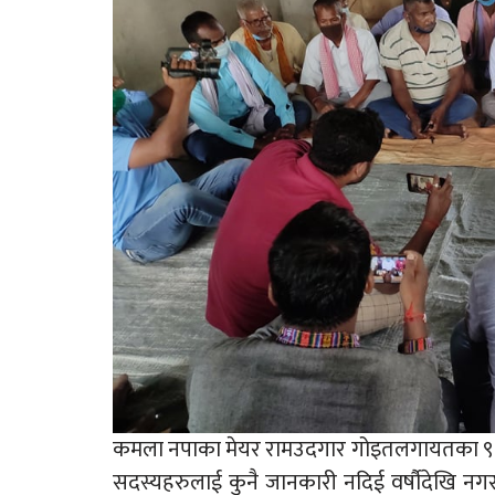
कमला नपाका मेयर रामउदगार गोइतलगायतका ९ वटा
सदस्यहरुलाई कुनै जानकारी नदिई वर्षौदेखि नग