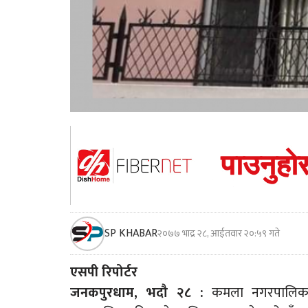
SP KHABAR
२०७७ भाद्र २८, आईतवार २०:५९ गते
एसपी रिपोर्टर
जनकपुरधाम, भदौ २८ :
कमला नगरपालिकाको