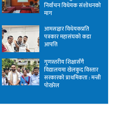
निर्वाचन विधेयक संशोधनको
माग
आमसञ्चार विधेयकप्रति
पत्रकार महासंघको कडा
आपत्ति
गुणस्तरीय शिक्षासँगै
विद्यालयमा खेलकुद विस्तार
सरकारको प्राथमिकता : मन्त्री
पोखरेल