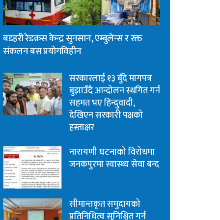
बडहरी रेडक्रस केन्द्र सुनसान, एम्बुलेन्स र रक्त
संकलन बस प्रयोगविहीन
सरकारलाई १३ बुँदे मागपत्र
बुझाउँदै आन्दोलन स्थगित गर्न
सहमत भए हिन्दुवादी,
देखिएन सरकारी पक्षको
हस्ताक्षर
नारायणी घटनाको विरोधमा
जनकपुरमा स्वास्थ्य सेवा बन्द
सीमान्तकृत समुदायको
प्रतिनिधित्व सुनिश्चित गर्न