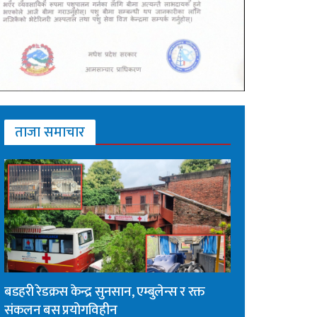
ताजा समाचार
बडहरी रेडक्रस केन्द्र सुनसान, एम्बुलेन्स र रक्त
संकलन बस प्रयोगविहीन