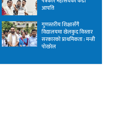
पत्रकार महासंघको कडा
आपत्ति
गुणस्तरीय शिक्षासँगै
विद्यालयमा खेलकुद विस्तार
सरकारको प्राथमिकता : मन्त्री
पोखरेल