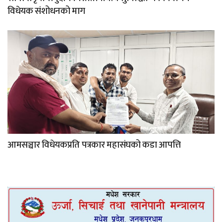
विधेयक संशोधनको माग
आमसञ्चार विधेयकप्रति पत्रकार महासंघको कडा आपत्ति