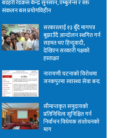
बडहरी रेडक्रस केन्द्र सुनसान, एम्बुलेन्स र रक्त
संकलन बस प्रयोगविहीन
सरकारलाई १३ बुँदे मागपत्र
बुझाउँदै आन्दोलन स्थगित गर्न
सहमत भए हिन्दुवादी,
देखिएन सरकारी पक्षको
हस्ताक्षर
नारायणी घटनाको विरोधमा
जनकपुरमा स्वास्थ्य सेवा बन्द
सीमान्तकृत समुदायको
प्रतिनिधित्व सुनिश्चित गर्न
निर्वाचन विधेयक संशोधनको
माग