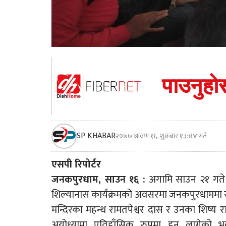
SP KHABAR
२०७७ श्रावण १६, शुक्रबार १३:४४ गते
एसपी रिपोर्टर
जनकपुरधाम, साउन १६ :
अगामि साउन २१ गते भ
शिल्यानास कार्यक्रमको अवसरमा जनकपुरधाममा रा
मन्दिरका महन्थ रामतपेश्वर दास र उनका शिष्य
अयोध्यामा एतिहाँसिक रुपमा हुन लागेको भब