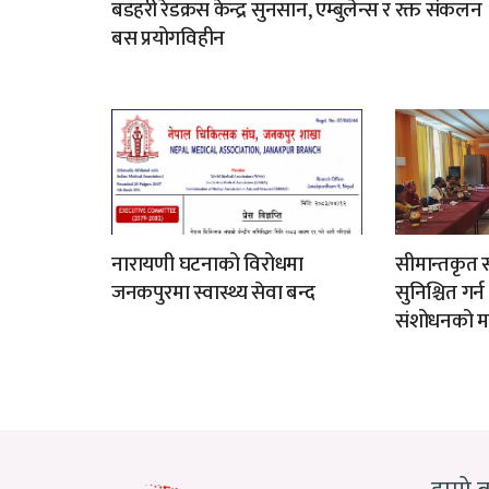
बडहरी रेडक्रस केन्द्र सुनसान, एम्बुलेन्स र रक्त संकलन
बस प्रयोगविहीन
नारायणी घटनाको विरोधमा
सीमान्तकृत स
जनकपुरमा स्वास्थ्य सेवा बन्द
सुनिश्चित गर्
संशोधनको म