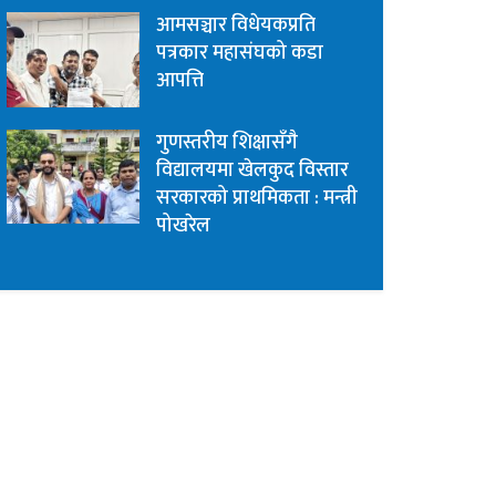
आमसञ्चार विधेयकप्रति
पत्रकार महासंघको कडा
आपत्ति
गुणस्तरीय शिक्षासँगै
विद्यालयमा खेलकुद विस्तार
सरकारको प्राथमिकता : मन्त्री
पोखरेल