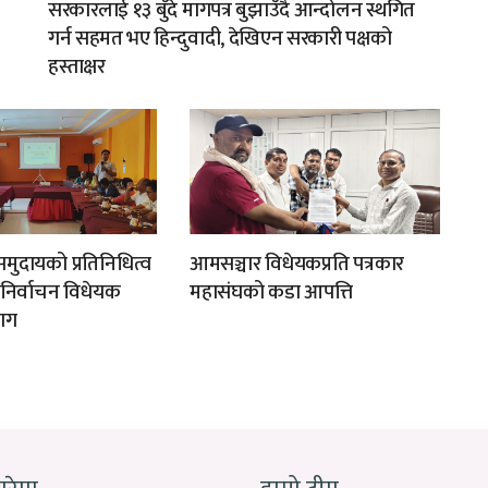
सरकारलाई १३ बुँदे मागपत्र बुझाउँदै आन्दोलन स्थगित
गर्न सहमत भए हिन्दुवादी, देखिएन सरकारी पक्षको
हस्ताक्षर
मुदायको प्रतिनिधित्व
आमसञ्चार विधेयकप्रति पत्रकार
न निर्वाचन विधेयक
महासंघको कडा आपत्ति
ाग