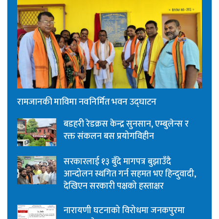
रामजानकी माविमा नवनिर्मित भवन उद्घाटन
बडहरी रेडक्रस केन्द्र सुनसान, एम्बुलेन्स र
रक्त संकलन बस प्रयोगविहीन
सरकारलाई १३ बुँदे मागपत्र बुझाउँदै
आन्दोलन स्थगित गर्न सहमत भए हिन्दुवादी,
देखिएन सरकारी पक्षको हस्ताक्षर
नारायणी घटनाको विरोधमा जनकपुरमा