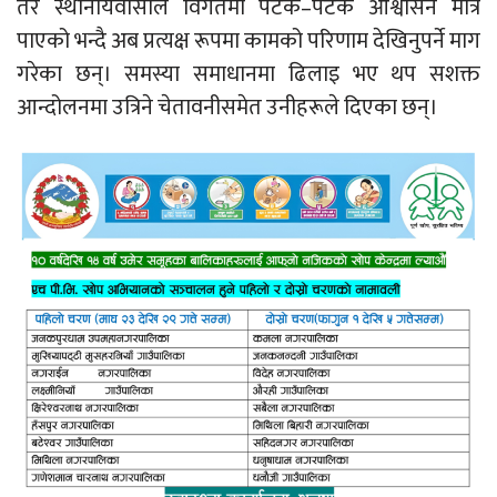
तर स्थानीयवासीले विगतमा पटक–पटक आश्वासन मात्र
पाएको भन्दै अब प्रत्यक्ष रूपमा कामको परिणाम देखिनुपर्ने माग
गरेका छन्। समस्या समाधानमा ढिलाइ भए थप सशक्त
आन्दोलनमा उत्रिने चेतावनीसमेत उनीहरूले दिएका छन्।