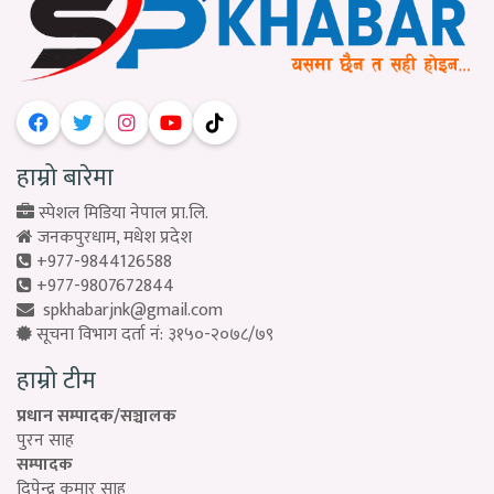
हाम्रो बारेमा
स्पेशल मिडिया नेपाल प्रा.लि.
जनकपुरधाम, मधेश प्रदेश
+977-9844126588
+977-9807672844
spkhabarjnk@gmail.com
सूचना विभाग दर्ता नं: ३१५०-२०७८/७९
हाम्रो टीम
प्रधान सम्पादक/सञ्चालक
पुरन साह
सम्पादक
दिपेन्द्र कुमार साह