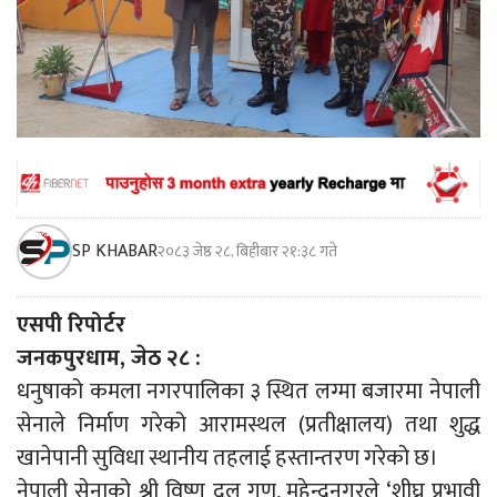
SP KHABAR
२०८३ जेष्ठ २८, बिहीबार २१:३८ गते
एसपी रिपोर्टर
जनकपुरधाम, जेठ २८ :
धनुषाको कमला नगरपालिका ३ स्थित लग्मा बजारमा नेपाली
सेनाले निर्माण गरेको आरामस्थल (प्रतीक्षालय) तथा शुद्ध
खानेपानी सुविधा स्थानीय तहलाई हस्तान्तरण गरेको छ।
नेपाली सेनाको श्री विष्णु दल गण, महेन्द्रनगरले ‘शीघ्र प्रभावी