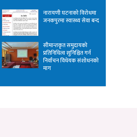
नारायणी घटनाको विरोधमा
जनकपुरमा स्वास्थ्य सेवा बन्द
सीमान्तकृत समुदायको
प्रतिनिधित्व सुनिश्चित गर्न
निर्वाचन विधेयक संशोधनको
माग