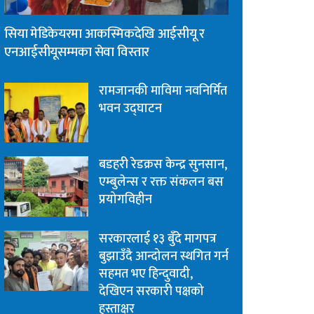
सिया मेडिकेयरमा आकस्मिकदेखि आईसीयू र
एनआईसीयूसम्मका सेवा विस्तार
रामजानकी माविमा नवनिर्मित
भवन उद्घाटन
बडहरी रेडक्रस केन्द्र सुनसान,
एम्बुलेन्स र रक्त संकलन बस
प्रयोगविहीन
सरकारलाई १३ बुँदे मागपत्र
बुझाउँदै आन्दोलन स्थगित गर्न
सहमत भए हिन्दुवादी,
देखिएन सरकारी पक्षको
हस्ताक्षर