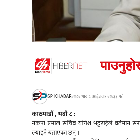
SP KHABAR
२०८२ भाद्र ८, आईतवार २०:३३ गते
काठमाडौं , भदौ ८ :
नेकपा एमाले सचिव योगेश भट्टराईले वर्तमान सरक
ल्याइने बताएका छन् ।