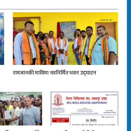
रामजानकी माविमा नवनिर्मित भवन उद्घाटन