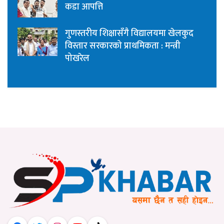
कडा आपत्ति
गुणस्तरीय शिक्षासँगै विद्यालयमा खेलकुद
विस्तार सरकारको प्राथमिकता : मन्त्री
पोखरेल