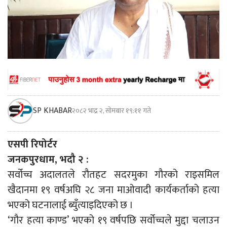
SP KHABAR
२०८२ भाद्र २, सोमबार १९:११ गते
एसपी रिपोर्टर
जनकपुरधाम, भदौ २ :
सर्वोच्च अदालतले रौतहट सदरमुका गौरको राइसमिल
खैदानमा १९ वर्षअघि २८ जना माओवादी कार्यकर्ताको हत्या
भएको घटनालाई ब्युँत्याइदिएको छ ।
‘गौर हत्या काण्ड’ भएको १९ वर्षपछि सर्वोच्चले मुद्दा चलाउन