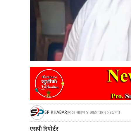
SP KHABAR
२०८२ श्रावण ४, आईतवार २०:३७ गते
एसपी रिपोर्टर