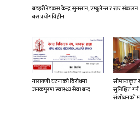
बडहरी रेडक्रस केन्द्र सुनसान, एम्बुलेन्स र रक्त संकलन
बस प्रयोगविहीन
नारायणी घटनाको विरोधमा
सीमान्तकृत स
जनकपुरमा स्वास्थ्य सेवा बन्द
सुनिश्चित गर्
संशोधनको म