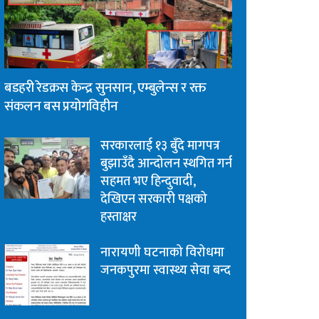
बडहरी रेडक्रस केन्द्र सुनसान, एम्बुलेन्स र रक्त
संकलन बस प्रयोगविहीन
सरकारलाई १३ बुँदे मागपत्र
बुझाउँदै आन्दोलन स्थगित गर्न
सहमत भए हिन्दुवादी,
देखिएन सरकारी पक्षको
हस्ताक्षर
नारायणी घटनाको विरोधमा
जनकपुरमा स्वास्थ्य सेवा बन्द