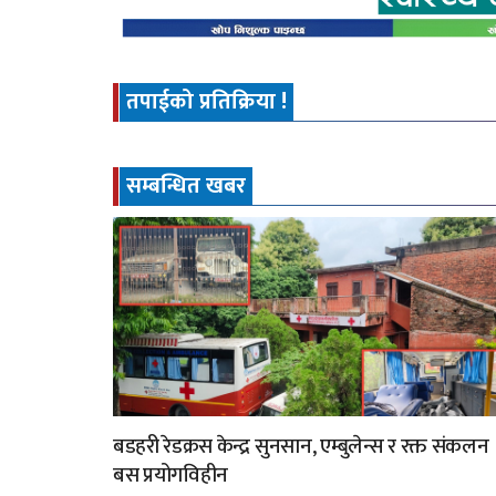
तपाईको प्रतिक्रिया !
सम्बन्धित खबर
बडहरी रेडक्रस केन्द्र सुनसान, एम्बुलेन्स र रक्त संकलन
बस प्रयोगविहीन