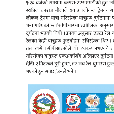
९:२० बजेको समयमा कसरा-एएसएमटीको द्रुत लोक
स्वप्निल धनराज नीलाले बताए ।लोकल ट्रेनका गार्ड
लोकल ट्रेनमा यात्रा गरिरहेका यात्रुहरू दुर्घटन
भर्ना गरिएको छ ।’सीपीआरओ स्वप्निलका अनुसार मु
दुर्घटना भएको थियो ।उनका अनुसार एउटा रेल क
रेलका केही यात्रुहरू फुटबोर्डमा उभिरहेका थिए ।
तल खसे ।सीपीआरओले यो टक्कर नभएको तर विप
गरिरहेका यात्रुहरू एकअर्कासँग अल्झिएर दुर्घटना
देखि २ मिटरको दुरी हुन्छ, तर जब रेल घुमाउरो ह
भएको हुन सक्छ,’ उनले भने ।