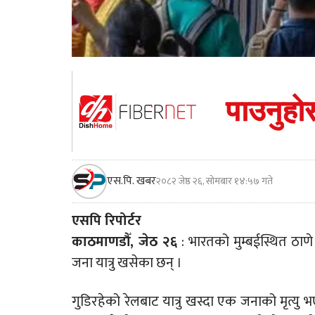
एस.पि. खबर
२०८२ जेष्ठ २६, सोमबार १४:५७ गते
एसपि रिपोर्टर
काठमाणडौँ, जेठ २६
: भारतको मुम्बईस्थित ठाणे ज
जना यात्रु खसेका छन् ।
गुडिरहेको रेलबाट यात्रु खस्दा एक जनाको मृत्य