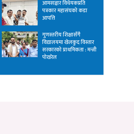
आमसञ्चार विधेयकप्रति
पत्रकार महासंघको कडा
आपत्ति
गुणस्तरीय शिक्षासँगै
विद्यालयमा खेलकुद विस्तार
सरकारको प्राथमिकता : मन्त्री
पोखरेल