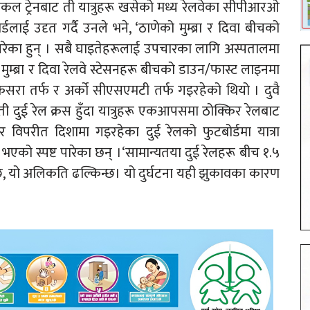
ल ट्रेनबाट ती यात्रुहरू खसेको मध्य रेलवेका सीपीआरओ
लाई उदृत गर्दै उनले भने, ‘ठाणेको मुम्ब्रा र दिवा बीचको
ामा परेका हुन् । सबै घाइतेहरूलाई उपचारका लागि अस्पतालमा
म्ब्रा र दिवा रेलवे स्टेसनहरू बीचको डाउन/फास्ट लाइनमा
सरा तर्फ र अर्को सीएसएमटी तर्फ गइरहेको थियो । दुवै
 ती दुई रेल क्रस हुँदा यात्रुहरू एकआपसमा ठोक्किर रेलबाट
रीत दिशामा गइरहेका दुई रेलको फुटबोर्डमा यात्रा
 भएको स्पष्ट पारेका छन् ।‘सामान्यतया दुई रेलहरू बीच १.५
ुन्छ, यो अलिकति ढल्किन्छ। यो दुर्घटना यही झुकावका कारण