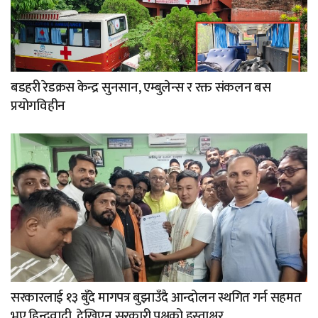
बडहरी रेडक्रस केन्द्र सुनसान, एम्बुलेन्स र रक्त संकलन बस
प्रयोगविहीन
सरकारलाई १३ बुँदे मागपत्र बुझाउँदै आन्दोलन स्थगित गर्न सहमत
भए हिन्दुवादी, देखिएन सरकारी पक्षको हस्ताक्षर