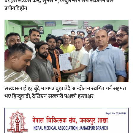
बडहरी रेडक्रस केन्द्र सुनसान, एम्बुलेन्स र रक्त संकलन बस
प्रयोगविहीन
सरकारलाई १३ बुँदे मागपत्र बुझाउँदै आन्दोलन स्थगित गर्न सहमत
भए हिन्दुवादी, देखिएन सरकारी पक्षको हस्ताक्षर