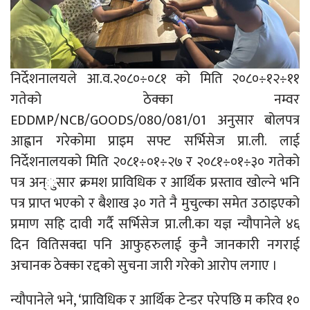
निर्देशनालयले आ.व.२०८०÷०८१ को मिति २०८०÷१२÷११
गतेको ठेक्का नम्वर
EDDMP/NCB/GOODS/080/081/01 अनुसार बोलपत्र
आह्वान गरेकोमा प्राइम सफ्ट सर्भिसेज प्रा.ली. लाई
निर्देशनालयको मिति २०८१÷०१÷२७ र २०८१÷०१÷३० गतेको
पत्र अन्ुसार क्रमश प्राविधिक र आर्थिक प्रस्ताव खोल्ने भनि
पत्र प्राप्त भएको र बैशाख ३० गते नै मुचुल्का समेत उठाइएको
प्रमाण सहि दावी गर्दै सर्भिसेज प्रा.ली.का यज्ञ न्यौपानेले ४६
दिन वितिसक्दा पनि आफुहरुलाई कुनै जानकारी नगराई
अचानक ठेक्का रद्दको सुचना जारी गरेको आरोप लगाए ।
न्यौपानेले भने, ‘प्राविधिक र आर्थिक टेन्डर परेपछि म करिव १०