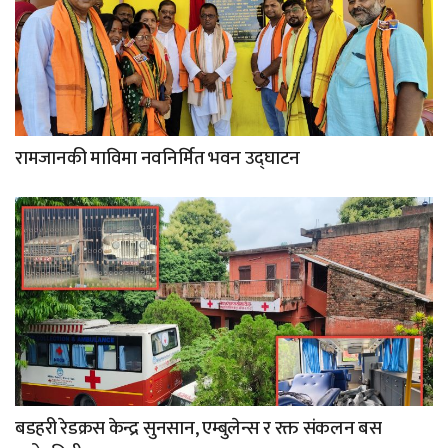
रामजानकी माविमा नवनिर्मित भवन उद्घाटन
बडहरी रेडक्रस केन्द्र सुनसान, एम्बुलेन्स र रक्त संकलन बस