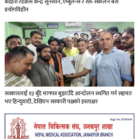
बडहरी रेडक्रस केन्द्र सुनसान, एम्बुलेन्स र रक्त संकलन बस
प्रयोगविहीन
सरकारलाई १३ बुँदे मागपत्र बुझाउँदै आन्दोलन स्थगित गर्न सहमत
भए हिन्दुवादी, देखिएन सरकारी पक्षको हस्ताक्षर