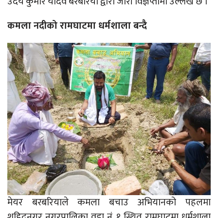
उदय कुमार यादव बरबरिया द्वारा जारी विज्ञप्तीमा उल्लेख छ ।
कमला नदीको रामघाटमा धर्मशाला बन्दै
मेयर बरबरियाले कमला बचाउ अभियानको पहलमा
शहिदनगर नगरपालिका वडा नं. १ स्थित रामघाटमा धर्मशाला