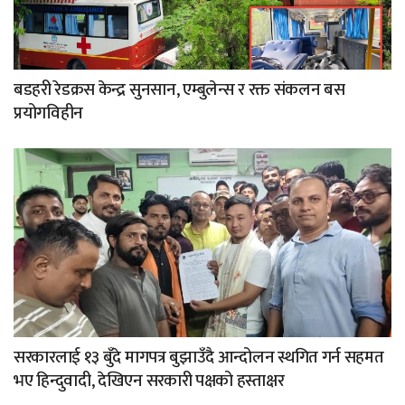
बडहरी रेडक्रस केन्द्र सुनसान, एम्बुलेन्स र रक्त संकलन बस
प्रयोगविहीन
सरकारलाई १३ बुँदे मागपत्र बुझाउँदै आन्दोलन स्थगित गर्न सहमत
भए हिन्दुवादी, देखिएन सरकारी पक्षको हस्ताक्षर