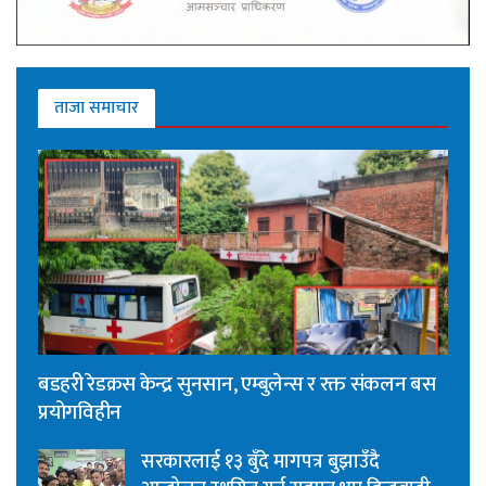
ताजा समाचार
बडहरी रेडक्रस केन्द्र सुनसान, एम्बुलेन्स र रक्त संकलन बस
प्रयोगविहीन
सरकारलाई १३ बुँदे मागपत्र बुझाउँदै