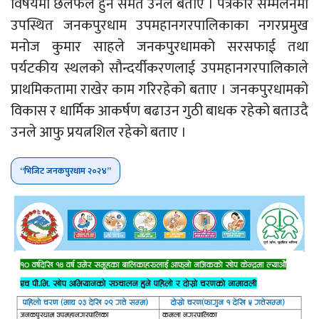
विषयमा छलफल हुने समेत उनले बताए । पत्रकार सम्मेलनमा
उपस्थित जनकपुरधाम उपमहानगरपालिकाका नगरप्रमुख
मनोज कुमार साहले जनकपुरधामको सरसफाई तथा
पर्यटकीय स्थलको सौन्दर्यीकरणलाई उपमहानगरपालिकाले
प्राथमिकतामा राखेर काम गरिरहेको बताए । जनकपुरधामको
विकास र धार्मिक आकर्षण बढाउन गुठी बाधक रहेको बताउदै
उनले आफु प्रयत्नशिल रहेको बताए ।
“भिजिट जनकपुरधाम २०२४”