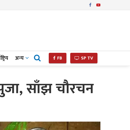
ष्ट्रिय
अन्य
FB
SP TV
पुजा, साँझ चौरचन