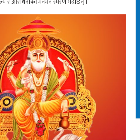
्कल्प र आराधनाको मनमनै स्मरण गर्दछिन् ।