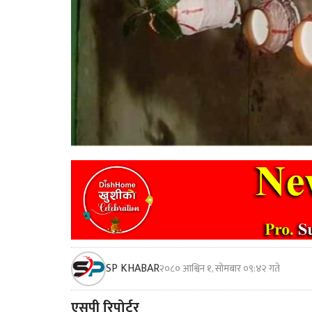
SP KHABAR
२०८० आश्विन १, सोमबार ०९:४२ गते
एसपी रिपोर्टर