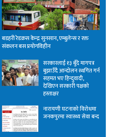
बडहरी रेडक्रस केन्द्र सुनसान, एम्बुलेन्स र रक्त
संकलन बस प्रयोगविहीन
सरकारलाई १३ बुँदे मागपत्र
बुझाउँदै आन्दोलन स्थगित गर्न
सहमत भए हिन्दुवादी,
देखिएन सरकारी पक्षको
हस्ताक्षर
नारायणी घटनाको विरोधमा
जनकपुरमा स्वास्थ्य सेवा बन्द