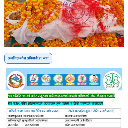
अलबिदा मधेश अभियानी डा. साव