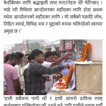
केहीबेरका लागि श्रद्धाञ्जली सभा मनाउनेहरू धेरै भेटिन्छन् ।
चाहे त्यो मिथिला आन्दोलनका शहीदका लागि होस् अथवा
मधेस आन्दोलनको शहीदका लागि । यो सबैको पछाडि लोभ,
निहित स्वार्थ, विभिन्न नाम र मुद्दाको रूपमा चलिरहेको व्यापार
अमुख छ ।’
‘हामी सबैजना पापी छौं र हामी आफ्नो दायित्व एवम्
कर्तव्यबाट पञ्छिरहेका छौं, उनले भने, ‘यदि हामीले प्रयास गर्यौं