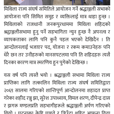
मिथिला राज्य संघर्ष समितिले आयोजन गर्ने श्रद्धाञ्जली सभाको
आयोजना पनि सिमित समुह र व्यक्तिलाई मात्र थाहा हुन्छ ।
मिथिलाको राजधानी जनकपुरधाममा मिथिला शहिदको
श्रद्वाञ्जलीसभामा हुनु पर्ने सहभागिता न्युन हुन्छ नै अपनत्व र
व्यापकताका लागि पनि कुनै पहल भएको देखिदैन । ति
आन्दोलनलाई भजाएर पद, योजना र रकम कमाउनेहरु पनि
धेरै छन तर उनीहरुको मानसपटलमा पनि ति शहिदहरु त्यसै
दिनका कारण मात्र स्मरणिय हुन पुगेको देखिन्छ ।
यस वर्ष पनि त्यस्तै भयो । श्रद्धाञ्जली सभामा मिथिला राज्य
प्राप्तिका लागि तत्कालिन मिथिला राज्य संघर्ष समितिद्वारा
२०६९ सालमा गरिएको शान्तिपूर्ण आन्दोलनमा शहादत प्राप्त
गरेका शहीद रञ्जु झा, सुरेश उपाध्याय, विमल शरण, दीपेन्द्र दास
र झगरू मण्डलप्रति सहभागीहरूले श्रद्धाञ्जली अर्पण गरिएको
थियो । घटनाका केहि घाइते र जिउँदा शहिद आफना तिता