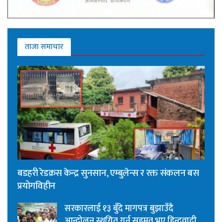
ताजा समाचार
बडहरी रेडक्रस केन्द्र सुनसान, एम्बुलेन्स र रक्त संकलन बस
प्रयोगविहीन
सरकारलाई १३ बुँदे मागपत्र बुझाउँदै
आन्दोलन स्थगित गर्न सहमत भए हिन्दुवादी,