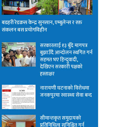
बडहरी रेडक्रस केन्द्र सुनसान, एम्बुलेन्स र रक्त
संकलन बस प्रयोगविहीन
सरकारलाई १३ बुँदे मागपत्र
बुझाउँदै आन्दोलन स्थगित गर्न
सहमत भए हिन्दुवादी,
देखिएन सरकारी पक्षको
हस्ताक्षर
नारायणी घटनाको विरोधमा
जनकपुरमा स्वास्थ्य सेवा बन्द
सीमान्तकृत समुदायको
प्रतिनिधित्व सुनिश्चित गर्न