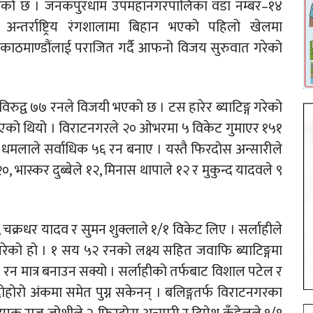
भएको छ । जनकपुरधाम उपमहानगरपालिका वडा नम्बर–१४
य अन्तर्राष्ट्रिय रंगशालामा बिहान भएको पहिलो खेलमा
े काठमाण्डौंलाई पराजित गर्दै आफनो विजय सुरुवात गरेको
िरुद्व ७७ रनले विजयी भएको छ । टस हारेर ब्याटिङ्ग गरेको
दिएको थियो । विराटनगरले २० ओभरमा ५ विकेट गुमाएर १५१
धमलाले सर्वाधिक ५६ रन बनाए । यस्तै फिरदोस अन्सारीले
भास्कर दुब्बेले १२, मिनास थापाले १२ र मुकुन्द यादवले ९
 चक्रधर यादव र सुमन शुक्लाले १/१ विकेट लिए । सर्लाहीले
परेको हो । १ सय ५२ रनको लक्ष्य सहित जवाफि ब्याटिङ्गमा
 रन मात्र बनाउन सक्यो । सर्लाहीको तर्फबाट विशाल पटेल र
ोहोरो अंकमा समेत पुग्न सकेनन् । बलिङ्गतर्फ विराटनगरका