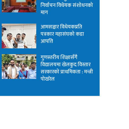
निर्वाचन विधेयक संशोधनको
माग
आमसञ्चार विधेयकप्रति
पत्रकार महासंघको कडा
आपत्ति
गुणस्तरीय शिक्षासँगै
विद्यालयमा खेलकुद विस्तार
सरकारको प्राथमिकता : मन्त्री
पोखरेल