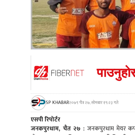
SP KHABAR
२०७९ चैत्र २७, सोमबार १९:२३ गते
एसपी रिपोर्टर
जनकपुरधाम, चैत २७ :
जनकपुरधाम मेयर कप 