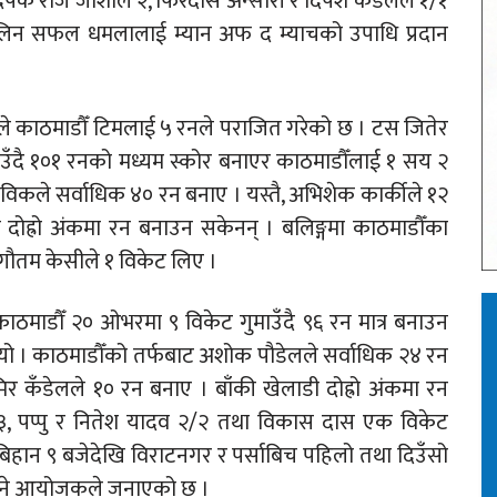
दिपक राज जोशीले २, फिरदोस अन्सारी र दिपेश कँडेलले १/१
 लिन सफल धमलालाई म्यान अफ द म्याचको उपाधि प्रदान
रीले काठमाडौँ टिमलाई ५ रनले पराजित गरेको छ । टस जितेर
माउँदै १०१ रनको मध्यम स्कोर बनाएर काठमाडौँलाई १ सय २
विकले सर्वाधिक ४० रन बनाए । यस्तै, अभिशेक कार्कीले १२
 दोह्रो अंकमा रन बनाउन सकेनन् । बलिङ्गमा काठमाडौँका
े गौतम केसीले १ विकेट लिए ।
काठमाडौँ २० ओभरमा ९ विकेट गुमाउँदै ९६ रन मात्र बनाउन
 थियो । काठमाडौँको तर्फबाट अशोक पौडेलले सर्वाधिक २४ रन
िर कँडेलले १० रन बनाए । बाँकी खेलाडी दोह्रो अंकमा रन
३, पप्पु र नितेश यादव २/२ तथा विकास दास एक विकेट
बिहान ९ बजेदेखि विराटनगर र पर्साबिच पहिलो तथा दिउँसो
 हुने आयोजकले जनाएको छ ।