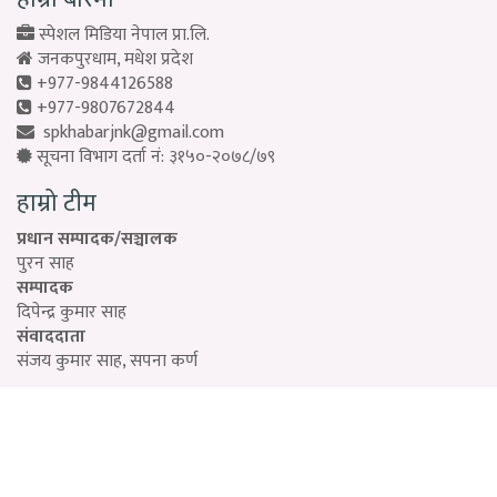
स्पेशल मिडिया नेपाल प्रा.लि.
जनकपुरधाम, मधेश प्रदेश
+977-9844126588
+977-9807672844
spkhabarjnk@gmail.com
सूचना विभाग दर्ता नं: ३१५०-२०७८/७९
हाम्रो टीम
प्रधान सम्पादक/सञ्चालक
पुरन साह
सम्पादक
दिपेन्द्र कुमार साह
संवाददाता
संजय कुमार साह, सपना कर्ण
Designed by:
PROTECH
©2026 Special Media Pvt. ltd | All Rights Reserved.