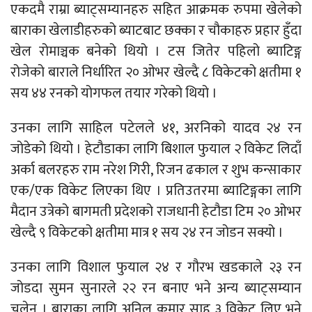
एकदमै राम्रा ब्याट्सम्यानहरु सहित आक्रमक रुपमा खेलेको
बाराका खेलाडीहरुको ब्याटबाट छक्का र चौकाहरु प्रहार हुँदा
खेल रोमाञ्चक बनेको थियो । टस जितेर पहिलो ब्याटिङ्ग
रोजेको बाराले निर्धारित २० ओभर खेल्दै ८ विकेटको क्षतीमा १
सय ४४ रनको योगफल तयार गरेको थियो ।
उनका लागि साहिल पटेलले ४१, अरनिको यादव २४ रन
जोडेको थियो । हेटौडाका लागि बिशाल फुयाल २ विकेट लिदाँ
अर्का बलरहरु राम नरेश गिरी, रिजन ढकाल र शुभ कन्साकार
एक/एक विकेट लिएका थिए । प्रतिउतरमा ब्याटिङ्गका लागि
मैदान उत्रेको बागमती प्रदेशको राजधानी हेटौडा टिम २० ओभर
खेल्दै ९ विकेटको क्षतीमा मात्र १ सय २४ रन जोडन सक्यो ।
उनका लागि विशाल फुयाल २४ र गौरभ खडकाले २३ रन
जोडदा सुमन सुनारले २२ रन बनाए भने अन्य ब्याट्सम्यान
चलेन । बाराका लागि अनिल कुमार साह ३ विकेट लिए भने