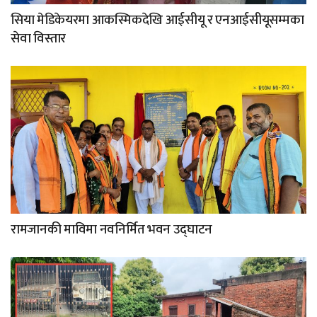
सिया मेडिकेयरमा आकस्मिकदेखि आईसीयू र एनआईसीयूसम्मका
सेवा विस्तार
रामजानकी माविमा नवनिर्मित भवन उद्घाटन