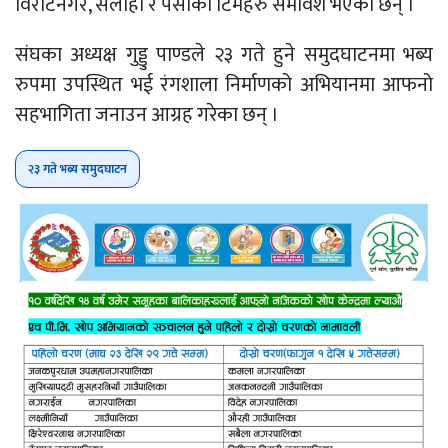
विराटनगर, सर्लाही र पर्साका टिमहरु समावेश भएका छन् ।
संघका अध्यक्ष गुड्डु पाण्डले २३ गते हुने समुदघाटनमा भब्य
रुपमा उपस्थित भई रंगशाला निर्माणको अभियानमा आफनो
सहभागिता जनाउन आग्रह गरेका छन् ।
२३ गते भब्य समुदघाटन