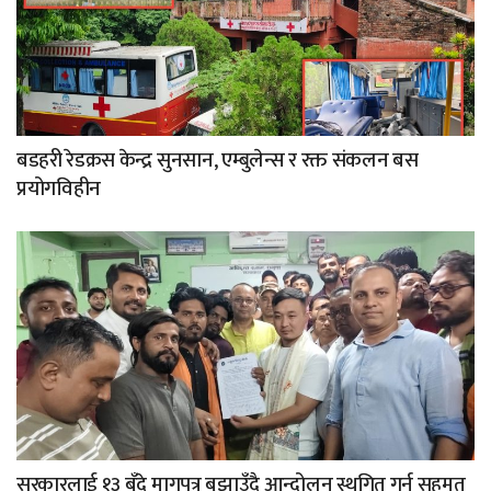
बडहरी रेडक्रस केन्द्र सुनसान, एम्बुलेन्स र रक्त संकलन बस
प्रयोगविहीन
सरकारलाई १३ बुँदे मागपत्र बुझाउँदै आन्दोलन स्थगित गर्न सहमत