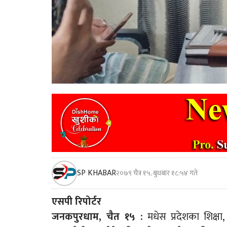
SP KHABAR
२०७९ चैत्र १५, बुधबार १८:५४ गते
एसपी रिपोर्टर
जनकपुरधाम, चैत १५ :
मधेस प्रदेशका शिक्षा, 