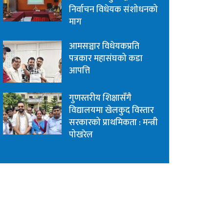
निर्वाचन विधेयक संशोधनको
माग
आमसञ्चार विधेयकप्रति
पत्रकार महासंघको कडा
आपत्ति
गुणस्तरीय शिक्षासँगै
विद्यालयमा खेलकुद विस्तार
सरकारको प्राथमिकता : मन्त्री
पोखरेल