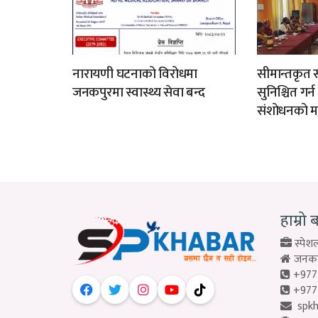
नारायणी घटनाको विरोधमा
सीमान्तकृत स
जनकपुरमा स्वास्थ्य सेवा बन्द
सुनिश्चित गर्
संशोधनको म
हाम्रो 
स्पेशल
जनकपु
+977
+977
spk