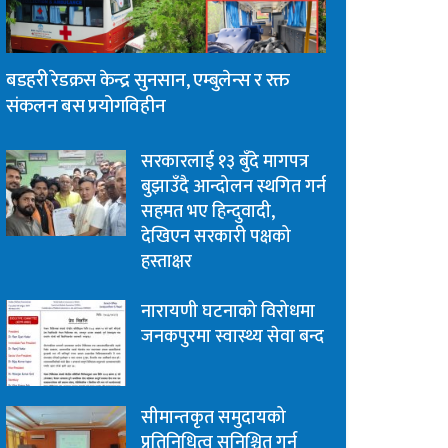
बडहरी रेडक्रस केन्द्र सुनसान, एम्बुलेन्स र रक्त
संकलन बस प्रयोगविहीन
सरकारलाई १३ बुँदे मागपत्र
बुझाउँदै आन्दोलन स्थगित गर्न
सहमत भए हिन्दुवादी,
देखिएन सरकारी पक्षको
हस्ताक्षर
नारायणी घटनाको विरोधमा
जनकपुरमा स्वास्थ्य सेवा बन्द
सीमान्तकृत समुदायको
प्रतिनिधित्व सुनिश्चित गर्न