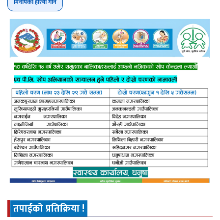
मिनापको होरैया गान
तपाईको प्रतिक्रिया !