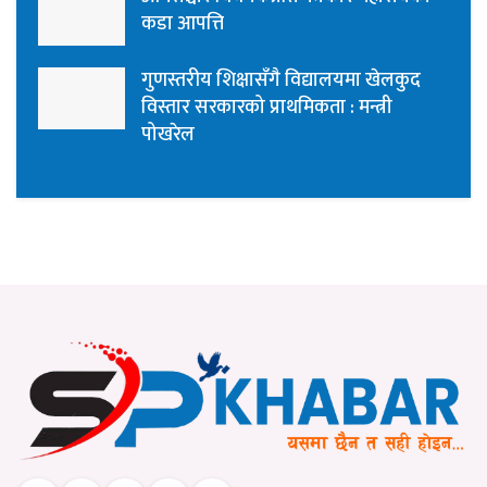
कडा आपत्ति
गुणस्तरीय शिक्षासँगै विद्यालयमा खेलकुद
विस्तार सरकारको प्राथमिकता : मन्त्री
पोखरेल