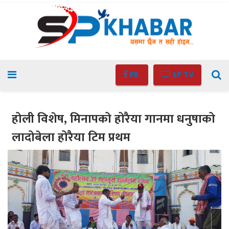
FB
SP TV
होली विशेष, मिनापको होरैया गानमा धनुषाको
लादोबेला होरैया टिम प्रथम