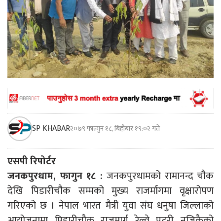
SP KHABAR
२०७९ फाल्गुन १८, बिहीबार १९:०२ गते
एसपी रिपोर्टर
जनकपुरधाम, फागुन १८ :
जनकपुरधामको रामानन्द चौक
देखि पिडारीचौक सम्मको मुख्य राजर्मागमा वृक्षारोपण
गरिएको छ । नेपाल भारत मैत्री युवा संघ धनुषा जिल्लाको
आयोजनामा पिडारीचौक राजमार्ग रेल्वे पटरी नजिकैको