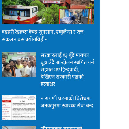
बडहरी रेडक्रस केन्द्र सुनसान, एम्बुलेन्स र रक्त
संकलन बस प्रयोगविहीन
सरकारलाई १३ बुँदे मागपत्र
बुझाउँदै आन्दोलन स्थगित गर्न
सहमत भए हिन्दुवादी,
देखिएन सरकारी पक्षको
हस्ताक्षर
नारायणी घटनाको विरोधमा
जनकपुरमा स्वास्थ्य सेवा बन्द