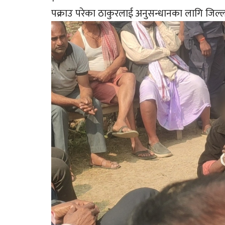
पक्राउ परेका ठाकुरलाई अनुसन्धानका लागि जिल्ला