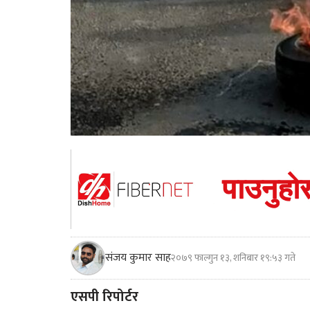
संजय कुमार साह
२०७९ फाल्गुन १३, शनिबार १९:५३ गते
एसपी रिपोर्टर