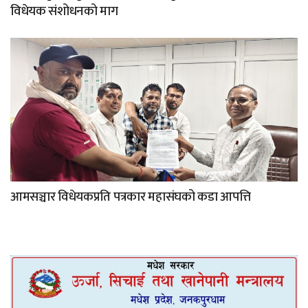
विधेयक संशोधनको माग
आमसञ्चार विधेयकप्रति पत्रकार महासंघको कडा आपत्ति