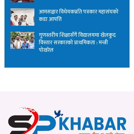
आमसञ्चार विधेयकप्रति पत्रकार महासंघको
कडा आपत्ति
गुणस्तरीय शिक्षासँगै विद्यालयमा खेलकुद
विस्तार सरकारको प्राथमिकता : मन्त्री
पोखरेल