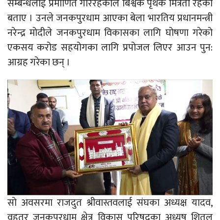
सम्बन्धलाई प्रमाणित गरिरहेकाले बिश्वकै पृथक मित्रता रहेको
बताए । उनले जनकपुरधाम आएका बेला भारतिय प्रधानमन्त्री
नरेन्द्र मोदीले जनकपुरधाम विकासका लागि घोषणा गरेको
एकसय करोड सहयोगका लागि प्रपोजल लिएर आउन पुन:
आग्रह गरेका छन् ।
सो अवसरमा राजदुत श्रीवास्तवलाई संघका अध्यक्ष यादव,
वृहतर जनकपुरधाम क्षेत्र विकास परिषदका अध्यष शितल